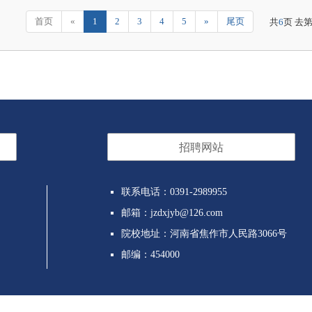
首页
«
1
2
3
4
5
»
尾页
共
6
页 去
招聘网站
联系电话：0391-2989955
邮箱：jzdxjyb@126.com
院校地址：河南省焦作市人民路3066号
邮编：454000